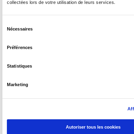
collectées lors de votre utilisation de leurs services.
Sélection
Grâce à notre parfaite
Nécessaires
du
maîtrise de l’hydraulique
consentement
et nos capacités de
fabrication, TEC-Hydro
Préférences
vous accompagne pour
la réalisation de
Statistiques
machines spéciale.
Par exemple, pour la
RATP nos équipes ont
Marketing
réalisé l’assemblage et
l’hydraulisation d’une
nacelle avec mat
Aff
télescopique pour
entourer les poteaux
métro.
Autoriser tous les cookies