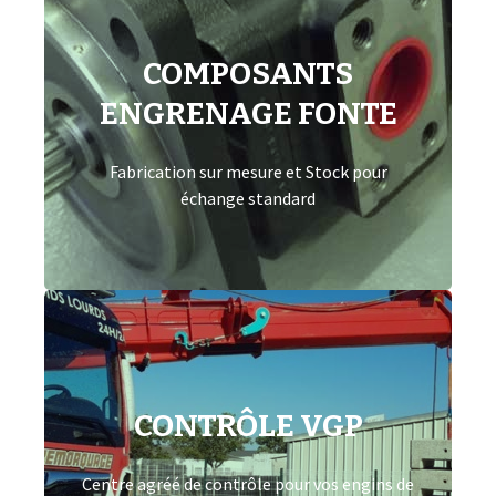
COMPOSANTS
Composants engrenage fonte
ENGRENAGE FONTE
Composants Parker Commercial Hydraulics
Pompes, Moteurs et Diviseurs pour Tous
Fabrication sur mesure et Stock pour
Secteurs d’Activité
échange standard
Contrôle VGP
CONTRÔLE VGP
Vérifications réglementaire (VGP) des grues
auxiliaires, équipements de levage et
Centre agréé de contrôle pour vos engins de