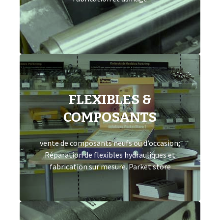
composants hydrauliques
FLEXIBLES &
Flexibles & Composants
COMPOSANTS
Fabrication de flexible hydraulique en atelier
ou sur site. Agent national parker et magasin
vente de composants neufs ou d’occasion;
de pièces détachées Parker store
Réparation de flexibles hydrauliques et
fabrication sur mesure. Parket store