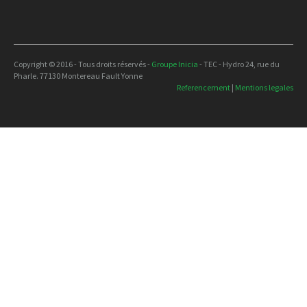
Copyright © 2016 - Tous droits réservés -
Groupe Inicia
- TEC - Hydro 24, rue du
Pharle. 77130 Montereau Fault Yonne
Referencement
|
Mentions legales