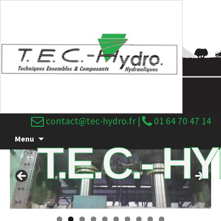
contact@tec-hydro.fr
|
01 64 70 47 14
Menu
T.E.C.- 