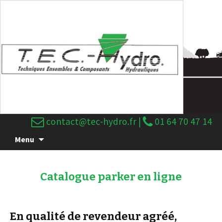
contact@tec-hydro.fr
|
01 64 70 47 14
Menu
Catalogue parker en ligne
En qualité de
revendeur agréé
,