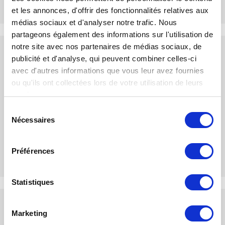
et les annonces, d'offrir des fonctionnalités relatives aux
médias sociaux et d'analyser notre trafic. Nous
partageons également des informations sur l'utilisation de
notre site avec nos partenaires de médias sociaux, de
Distributeur exclusif
publicité et d'analyse, qui peuvent combiner celles-ci
avec d'autres informations que vous leur avez fournies
ou qu'ils ont collectées lors de votre utilisation de leurs
services.
Sélection
Nécessaires
du
consentement
Préférences
Statistiques
Spécialiste du vérin de grande dimension
Marketing
Partenaire des grands chantiers d'île de France, TEC-Hydro en 77